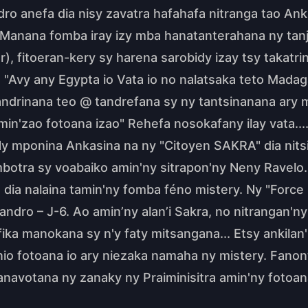
ro anefa dia nisy zavatra hafahafa nitranga tao Anka
. Manana fomba iray izy mba hanatanterahana ny tanj
, fitoeran-kery sy harena sarobidy izay tsy takatri
a "Avy any Egypta io Vata io no nalatsaka teto Madag
andrinana teo @ tandrefana sy ny tantsinanana ary m
n'zao fotoana izao" Rehefa nosokafany ilay vata....
y Ny mponina Ankasina na ny "Citoyen SAKRA" dia nit
botra sy voabaiko amin'ny sitrapon'ny Neny Ravelo. 
ra dia nalaina tamin'ny fomba féno mistery. Ny "Force
 andro – J-6. Ao amin’ny alan’i Sakra, no nitrangan'
fika manokana sy n'y faty mitsangana... Etsy ankilan
io fotoana io ary niezaka namaha ny mistery. Fanon
fanavotana ny zanaky ny Praiminisitra amin'ny fotoa