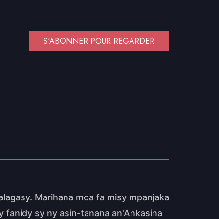
S'ABONNER POUR REGARDER
alagasy. Marihana moa fa misy mpanjaka
ny fanidy sy ny asin-tanana an'Ankasina