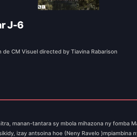
r J-6
 de CM Visuel directed by Tiavina Rabarison
hitra, manan-tantara sy mbola mihazona ny fomba M
pisikidy, izay antsoina hoe (Neny Ravelo )mpiambina 