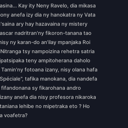
sina... Kay ity Neny Ravelo, dia mikasa
ony anefa izy dia ny hanokatra ny Vata
n'saina ary hay hazavaina ny mistery
ascar nadritran'ny fikoron-tanana tao
isy ny karan-do an'ilay mpanjaka Roi
Nitranga tsy nampoizina rehetra satria
sipatsipaka teny ampitoherana daholo
Tamin'ny fotoana izany, nisy olana hafa
 Spéciale", tafika manokana, dia nandefa
ny fifandonana sy fikarohana andro
'izany anefa dia nisy profesora nikaroka
taniana lehibe no mipetraka eto ? Ho
na voafetra?