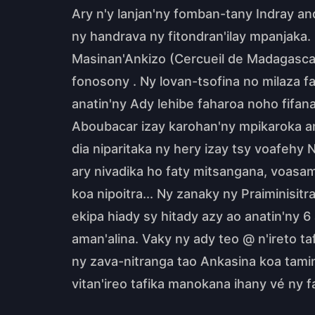
Ary n'y lanjan'ny fomban-tany Indray and
ny handrava ny fitondran'ilay mpanjaka
Masinan'Ankizo (Cercueil de Madagascar)
fonosony . Ny lovan-tsofina no milaza f
anatin'ny Ady lehibe faharoa noho fifan
Aboubacar izay karohan'ny mpikaroka ami
dia niparitaka ny hery izay tsy voafeh
ary nivadika ho faty mitsangana, voasam
koa nipoitra... Ny zanaky ny Praiminisit
ekipa hiady sy hitady azy ao anatin'ny 6
aman'alina. Vaky ny ady teo @ n'ireto ta
ny zava-nitranga tao Ankasina koa tamin
vitan'ireo tafika manokana ihany vé ny 