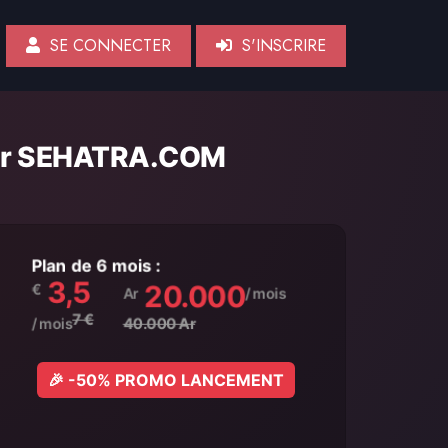
SE CONNECTER
S'INSCRIRE
 sur SEHATRA.COM
Plan de 6 mois :
3,5
20.000
€
Ar
/ mois
7 €
/ mois
40.000 Ar
🎉 -50% PROMO LANCEMENT