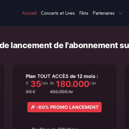
Accueil
Concerts et Lives
Films
Partenaires
ix de lancement de l'abonnement
Plan
TOUT ACCÈS
de 12 mois :
35
180.000
€
/ an
Ar
/ an
90 €
450.000 Ar
🎉 -60% PROMO LANCEMENT