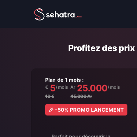
Profitez des pr
Plan de 1 mois :
5
25.000
€
/ mois
Ar
/ mois
10 €
45.000 Ar
🎉 -50% PROMO LANCEMENT
Parfait pour découvrir la