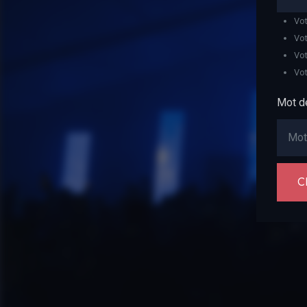
Vot
Vot
Vot
Vot
Mot de
C